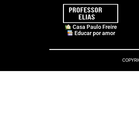
Casa Paulo Freire
Educar por amor
COPYRIG