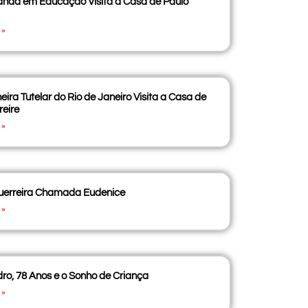
anda em Educação Visita a Casa de Paulo
 »
eira Tutelar do Rio de Janeiro Visita a Casa de
reire
 »
erreira Chamada Eudenice
 »
ro, 78 Anos e o Sonho de Criança
 »