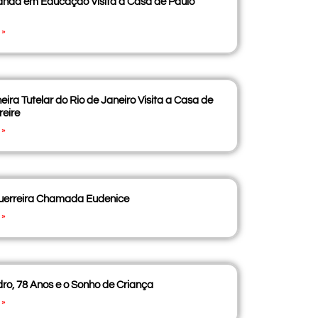
anda em Educação Visita a Casa de Paulo
 »
eira Tutelar do Rio de Janeiro Visita a Casa de
reire
 »
erreira Chamada Eudenice
 »
ro, 78 Anos e o Sonho de Criança
 »