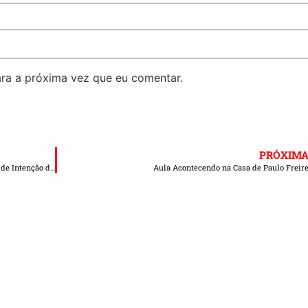
ra a próxima vez que eu comentar.
PRÓXIM
Professor Elias Fica na Quinta Colocação em Enquete de Intenção de Votos
Aula Acontecendo na Casa de Paulo Freir