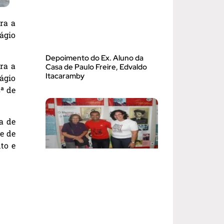
ra a
ágio
Depoimento do Ex. Aluno da
ra a
Casa de Paulo Freire, Edvaldo
Itacaramby
ágio
ª de
a de
de de
to e